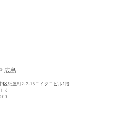
®︎ 広島
区紙屋町2-2-18ニイタニビル1階
2116
0:00